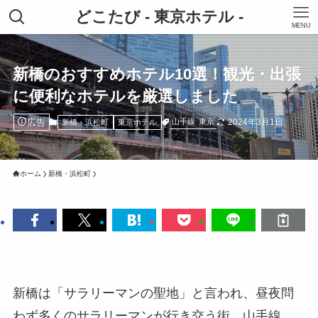
どこたび - 東京ホテル -
MENU
新橋のおすすめホテル10選！観光・出張
に便利なホテルを厳選しました
広告
2024年3月1日
山手線
東京
新橋・浜松町
東京ホテル
ホーム
新橋・浜松町
新橋は「サラリーマンの聖地」と言われ、昼夜問
わず多くのサラリーマンが行き交う街。山手線、